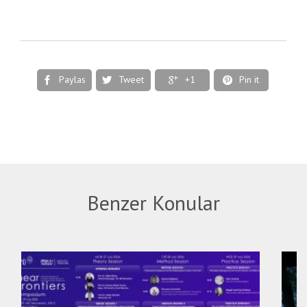
Paylas
Tweet
+1
Pin it




Benzer Konular