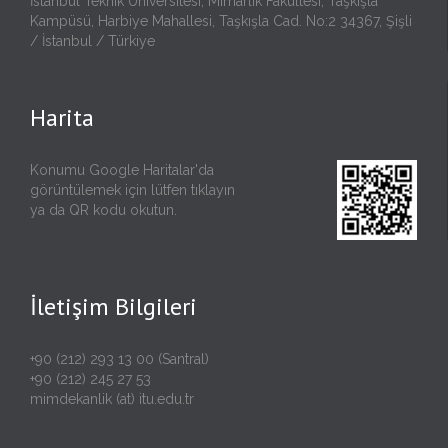
İstanbul Teknik Üniversitesi, Mimarlık Fakültesi, Taşkışla
Kampüsü, Harbiye Mahallesi, Taşkışla Cad. No:2 34367, Şişli
/ İstanbul / Türkiye
Harita
Konumu Google Haritalar'da
görüntülemek için lütfen
tıklayın
ya da QR kodu okutun.
İletişim Bilgileri
+90 (212) 293 13 00 (Santral)
+90 (212) 245 27 53
mimdekanlik (at) itu.edu.tr