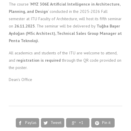
The course ‘
MYZ 306E Artificial Intelligence in Architecture,
Planning, and Design
‘ conducted in the 2025-2026 Fall
semester at ITU Faculty of Architecture, will host its fifth seminar
on
26.11.2025
. The seminar will be delivered by
Tuğba Başer
Aydoğan (MSc Architect), Technical Sales Group Manager at
Penta Teknoloji.
All academics and students of the ITU are welcome to attend,
and
registration is required
through the QR code provided on
the poster.
Dean’s Office
Paylas
Tweet
+1
Pin it



