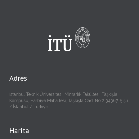
Adres
İstanbul Teknik Üniversitesi, Mimarlık Fakültesi, Taşkışla
Kampüsü, Harbiye Mahallesi, Taşkışla Cad. No:2 34367, Şişli
/ İstanbul / Türkiye
Harita