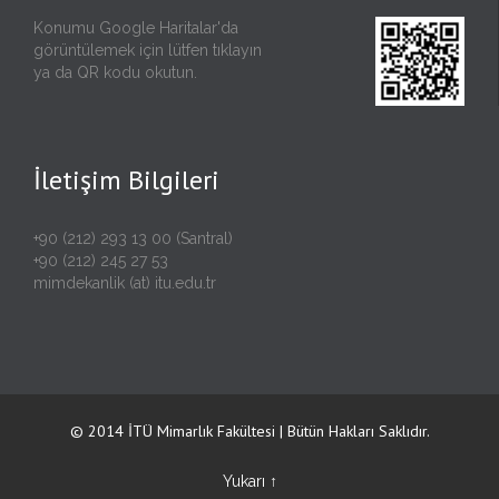
Konumu Google Haritalar'da
görüntülemek için lütfen
tıklayın
ya da QR kodu okutun.
İletişim Bilgileri
+90 (212) 293 13 00 (Santral)
+90 (212) 245 27 53
mimdekanlik (at) itu.edu.tr
© 2014 İTÜ Mimarlık Fakültesi | Bütün Hakları Saklıdır.
↑
Yukarı