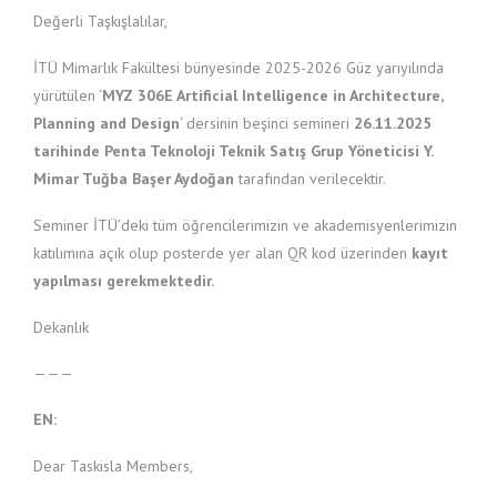
Değerli Taşkışlalılar,
İTÜ Mimarlık Fakültesi bünyesinde 2025-2026 Güz yarıyılında
yürütülen ‘
MYZ 306E Artificial Intelligence in Architecture,
Planning and Design
‘ dersinin beşinci semineri
26.11.2025
tarihinde Penta Teknoloji Teknik Satış Grup Yöneticisi Y.
Mimar Tuğba Başer Aydoğan
tarafından verilecektir.
Seminer İTÜ’deki tüm öğrencilerimizin ve akademisyenlerimizin
katılımına açık olup posterde yer alan QR kod üzerinden
kayıt
yapılması gerekmektedir.
Dekanlık
———
EN:
Dear Taskisla Members,