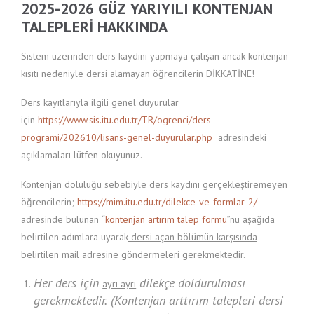
2025-2026 GÜZ YARIYILI KONTENJAN
TALEPLERİ HAKKINDA
Sistem üzerinden ders kaydını yapmaya çalışan ancak kontenjan
kısıtı nedeniyle dersi alamayan öğrencilerin DİKKATİNE!
Ders kayıtlarıyla ilgili genel duyurular
için
https://www.sis.itu.edu.tr/TR/ogrenci/ders-
programi/202610/lisans-genel-duyurular.php
adresindeki
açıklamaları lütfen okuyunuz.
Kontenjan doluluğu sebebiyle ders kaydını gerçekleştiremeyen
öğrencilerin;
https://mim.itu.edu.tr/dilekce-ve-formlar-2/
adresinde bulunan “
kontenjan artırım talep formu
”nu aşağıda
belirtilen adımlara uyarak
dersi açan bölümün karşısında
belirtilen mail adresine göndermeleri
gerekmektedir.
Her ders için
dilekçe doldurulması
ayrı ayrı
gerekmektedir. (Kontenjan arttırım talepleri dersi