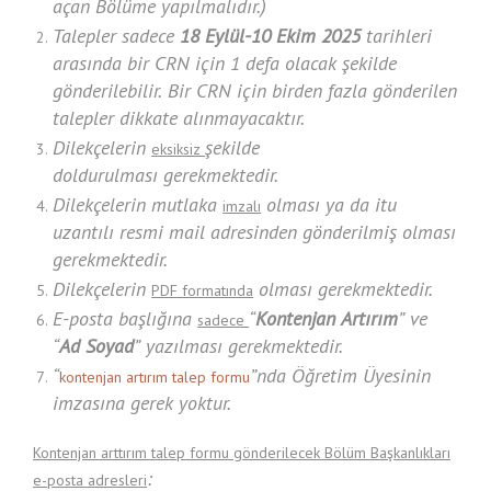
açan Bölüme yapılmalıdır.)
Talepler sadece
18 Eylül-10 Ekim 2025
tarihleri
arasında bir CRN için 1 defa olacak şekilde
gönderilebilir. Bir CRN için birden fazla gönderilen
talepler dikkate alınmayacaktır.
Dilekçelerin
şekilde
eksiksiz
doldurulması gerekmektedir.
Dilekçelerin mutlaka
olması ya da itu
imzalı
uzantılı resmi mail adresinden gönderilmiş olması
gerekmektedir.
Dilekçelerin
olması gerekmektedir.
PDF formatında
E-posta başlığına
“
Kontenjan Artırım
” ve
sadece
“
Ad Soyad
” yazılması gerekmektedir.
“
”nda Öğretim Üyesinin
kontenjan artırım talep formu
imzasına gerek yoktur.
Kontenjan arttırım talep formu gönderilecek Bölüm Başkanlıkları
:
e-posta adresleri