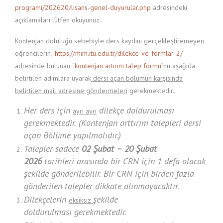
programi/202620/lisans-genel-duyurular.php
adresindeki
açıklamaları lütfen okuyunuz.
Kontenjan doluluğu sebebiyle ders kaydını gerçekleştiremeyen
öğrencilerin;
https://mim.itu.edu.tr/dilekce-ve-formlar-2/
adresinde bulunan “
kontenjan artırım talep formu
”nu aşağıda
belirtilen adımlara uyarak
dersi açan bölümün karşısında
belirtilen mail adresine göndermeleri
gerekmektedir.
Her ders için
dilekçe doldurulması
ayrı ayrı
gerekmektedir. (Kontenjan arttırım talepleri dersi
açan Bölüme yapılmalıdır.)
Talepler sadece
02 Şubat – 20 Şubat
2026
tarihleri arasında bir CRN için 1 defa olacak
şekilde gönderilebilir. Bir CRN için birden fazla
gönderilen talepler dikkate alınmayacaktır.
Dilekçelerin
şekilde
eksiksiz
doldurulması gerekmektedir.