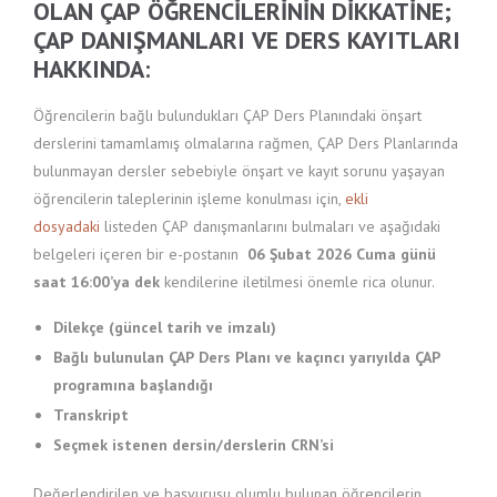
OLAN ÇAP ÖĞRENCILERININ DIKKATINE;
ÇAP DANIŞMANLARI VE DERS KAYITLARI
HAKKINDA:
Öğrencilerin bağlı bulundukları ÇAP Ders Planındaki önşart
derslerini tamamlamış olmalarına rağmen, ÇAP Ders Planlarında
bulunmayan dersler sebebiyle önşart ve kayıt sorunu yaşayan
öğrencilerin taleplerinin işleme konulması için,
ekli
dosyadaki
listeden ÇAP danışmanlarını bulmaları ve aşağıdaki
belgeleri içeren bir e-postanın
06 Şubat 2026 Cuma günü
saat 16:00’ya dek
kendilerine iletilmesi önemle rica olunur.
Dilekçe (güncel tarih ve imzalı)
Bağlı bulunulan ÇAP Ders Planı ve kaçıncı yarıyılda ÇAP
programına başlandığı
Transkript
Seçmek istenen dersin/derslerin CRN’si
Değerlendirilen ve başvurusu olumlu bulunan öğrencilerin