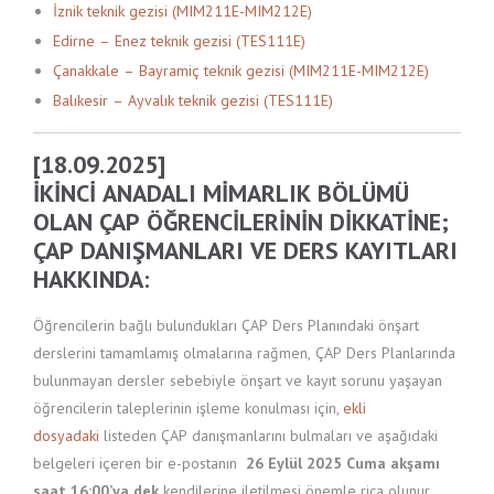
İznik teknik gezisi (MIM211E-MIM212E)
Edirne – Enez teknik gezisi (TES111E)
Çanakkale – Bayramiç teknik gezisi (MIM211E-MIM212E)
Balıkesir – Ayvalık teknik gezisi (TES111E)
[18.09.2025]
İKINCI ANADALI MIMARLIK BÖLÜMÜ
OLAN ÇAP ÖĞRENCILERININ DIKKATINE;
ÇAP DANIŞMANLARI VE DERS KAYITLARI
HAKKINDA:
Öğrencilerin bağlı bulundukları ÇAP Ders Planındaki önşart
derslerini tamamlamış olmalarına rağmen, ÇAP Ders Planlarında
bulunmayan dersler sebebiyle önşart ve kayıt sorunu yaşayan
öğrencilerin taleplerinin işleme konulması için,
ekli
dosyadaki
listeden ÇAP danışmanlarını bulmaları ve aşağıdaki
belgeleri içeren bir e-postanın
26 Eylül 2025 Cuma akşamı
saat 16:00’ya dek
kendilerine iletilmesi önemle rica olunur.