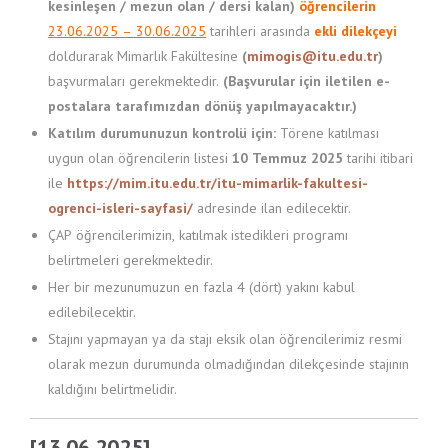
kesinleşen / mezun olan / dersi kalan)
öğrencilerin
23.06.2025 – 30.06.2025
tarihleri arasında
ekli dilekçeyi
doldurarak Mimarlık Fakültesine
(
mimogis@itu.edu.tr
)
başvurmaları gerekmektedir.
(Başvurular için iletilen e-
postalara tarafımızdan dönüş yapılmayacaktır.)
Katılım durumunuzun kontrolü için:
Törene katılması
uygun olan öğrencilerin listesi
10 Temmuz 2025
tarihi itibari
ile
https://mim.itu.edu.tr/itu-mimarlik-fakultesi-
ogrenci-isleri-sayfasi/
adresinde ilan edilecektir.
ÇAP öğrencilerimizin, katılmak istedikleri programı
belirtmeleri gerekmektedir.
Her bir mezunumuzun en fazla 4 (dört) yakını kabul
edilebilecektir.
Stajını yapmayan ya da stajı eksik olan öğrencilerimiz resmi
olarak mezun durumunda olmadığından dilekçesinde stajının
kaldığını belirtmelidir.
[13.06.2025]