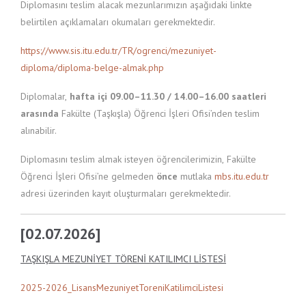
Diplomasını teslim alacak mezunlarımızın aşağıdaki linkte
belirtilen açıklamaları okumaları gerekmektedir.
https://www.sis.itu.edu.tr/TR/ogrenci/mezuniyet-
diploma/diploma-belge-almak.php
Diplomalar,
hafta içi 09.00–11.30 / 14.00–16.00 saatleri
arasında
Fakülte (Taşkışla) Öğrenci İşleri Ofisi’nden teslim
alınabilir.
Diplomasını teslim almak isteyen öğrencilerimizin, Fakülte
Öğrenci İşleri Ofisi’ne gelmeden
önce
mutlaka
mbs.itu.edu.tr
adresi üzerinden kayıt oluşturmaları gerekmektedir.
[02.07.2026]
TAŞKIŞLA MEZUNİYET TÖRENİ KATILIMCI LİSTESİ
2025-2026_LisansMezuniyetToreniKatilimciListesi