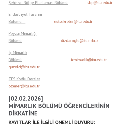
Şehir ve Bölge Planlaması Bölümü:
sbp@itu.edu.tr
Endüstriyel Tasarım
Bölümü:
eutsekreter@itu.edu.tr
Peyzaj Mimarlığı
Bölümü:
dizdaroglu@itu.edu.tr
İç Mimarlık
Bölümü:
icmimarlik@itu.edu.tr
guzelci@itu.edu.tr
TES Kodlu Dersler
ozener@itu.edu.tr
[02.02.2026]
MİMARLIK BÖLÜMÜ ÖĞRENCİLERİNİN
DİKKATİNE
KAYITLAR İLE İLGİLİ ÖNEMLİ DUYURU: