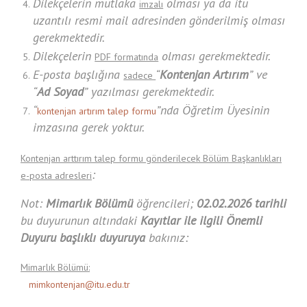
Dilekçelerin mutlaka
olması ya da itu
imzalı
uzantılı resmi mail adresinden gönderilmiş olması
gerekmektedir.
Dilekçelerin
olması gerekmektedir.
PDF formatında
E-posta başlığına
“
Kontenjan Artırım
” ve
sadece
“
Ad Soyad
” yazılması gerekmektedir.
“
”nda Öğretim Üyesinin
kontenjan artırım talep formu
imzasına gerek yoktur.
Kontenjan arttırım talep formu gönderilecek Bölüm Başkanlıkları
:
e-posta adresleri
Not:
Mimarlık Bölümü
öğrencileri;
02.02.2026 tarihli
bu duyurunun altındaki
Kayıtlar ile ilgili Önemli
Duyuru başlıklı duyuruya
bakınız:
Mimarlık Bölümü:
mimkontenjan@itu.edu.tr