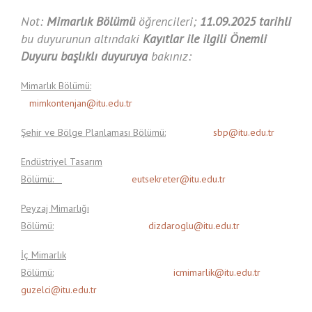
Not:
Mimarlık Bölümü
öğrencileri;
11.09.2025 tarihli
bu duyurunun altındaki
Kayıtlar ile ilgili Önemli
Duyuru başlıklı duyuruya
bakınız:
Mimarlık Bölümü:
mimkontenjan@itu.edu.tr
Şehir ve Bölge Planlaması Bölümü:
sbp@itu.edu.tr
Endüstriyel Tasarım
Bölümü:
eutsekreter@itu.edu.tr
Peyzaj Mimarlığı
Bölümü:
dizdaroglu@itu.edu.tr
İç Mimarlık
Bölümü:
icmimarlik@itu.edu.tr
guzelci@itu.edu.tr