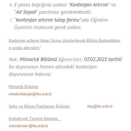
E-posta başlığına
sadece
“
Kontenjan Artırım
” ve
“
Ad Soyad
” yazılması gerekmektedir.
“
kontenjan artırım talep formu
”nda Öğretim
Üyesinin imzasına gerek yoktur.
Kontenjan arttırım talep formu gönderilecek Bölüm Başkanlıkları
:
e-posta adresleri
Not:
Mimarlık Bölümü
öğrencileri;
07.02.2025 tarihli
bu duyurunun hemen altındaki kontenjan
duyurusuna bakınız:
Mimarlık Bölümü:
mimkontenjan@itu.edu.tr
Şehir ve Bölge Planlaması Bölümü:
sbp@itu.edu.tr
Endsütriyel Tasarım Bölümü:
eutsekreter@itu.edu.tr