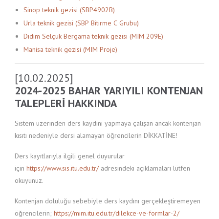
Sinop teknik gezisi (SBP4902B)
Urla teknik gezisi (SBP Bitirme C Grubu)
Didim Selçuk Bergama teknik gezisi (MIM 209E)
Manisa teknik gezisi (MIM Proje)
[10.02.2025]
2024-2025 BAHAR YARIYILI KONTENJAN
TALEPLERİ HAKKINDA
Sistem üzerinden ders kaydını yapmaya çalışan ancak kontenjan
kısıtı nedeniyle dersi alamayan öğrencilerin DİKKATİNE!
Ders kayıtlarıyla ilgili genel duyurular
için
https://www.sis.itu.edu.tr/
adresindeki açıklamaları lütfen
okuyunuz.
Kontenjan doluluğu sebebiyle ders kaydını gerçekleştiremeyen
öğrencilerin;
https://mim.itu.edu.tr/dilekce-ve-formlar-2/