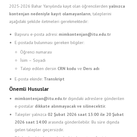
2025-2026 Bahar Yarıyılında kayıt olan öğrencilerden
yalnızca
kontenjan nedeniyle kayıt olamayanların
, taleplerini
aşağıdaki şekilde iletmeleri gerekmektedir:
Başvuru e-posta adresi:
mimkontenjan@itu.edu.tr
E-postada bulunması gereken bilgiler:
Öğrenci numarası
İsim – Soyadı
Talep edilen dersin
CRN kodu
ve
Ders adı
E-posta ekinde:
Transkript
Önemli Hususlar
mimkontenjan@itu.edu.tr
dışındaki adreslere gönderilen
e-postalar
dikkate alınmayacak ve silinecektir.
Talepler yalnızca
02 Şubat 2026 saat 13:00 ile 20 Şubat
2026 saat 14:00
arasında gönderilebilir. Bu süre dışında
gelen talepler geçersizdir.