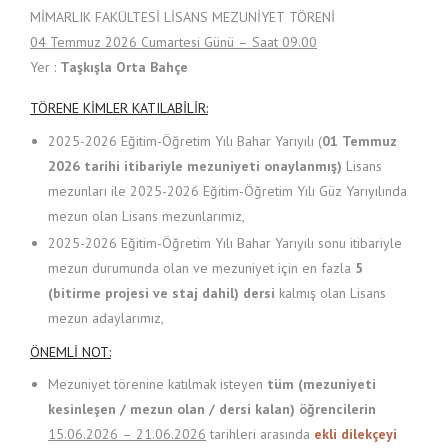
MİMARLIK FAKÜLTESİ LİSANS MEZUNİYET TÖRENİ
04 Temmuz 2026 Cumartesi Günü – Saat 09.00
Yer :
Taşkışla Orta Bahçe
TÖRENE KİMLER KATILABİLİR:
2025-2026 Eğitim-Öğretim Yılı Bahar Yarıyılı (
01 Temmuz
2026
tarihi itibariyle mezuniyeti onaylanmış)
Lisans
mezunları ile 2025-2026 Eğitim-Öğretim Yılı Güz Yarıyılında
mezun olan Lisans mezunlarımız,
2025-2026 Eğitim-Öğretim Yılı Bahar Yarıyılı sonu itibariyle
mezun durumunda olan ve mezuniyet için en fazla
5
(bitirme projesi ve staj dahil)
dersi
kalmış olan Lisans
mezun adaylarımız,
ÖNEMLİ NOT:
Mezuniyet törenine katılmak isteyen
tüm (mezuniyeti
kesinleşen / mezun olan / dersi kalan)
öğrencilerin
15.06.2026 – 21.06.2026
tarihleri arasında
ekli dilekçeyi