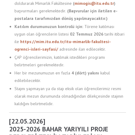
doldurarak Mimarlık Fakültesine
(
mimogis@itu.edu.tr
)
başvurmaları gerekmektedir.
(Başvurular için iletilen e-
postalara tarafımızdan dönüş yapılmayacaktır.)
Katılım durumunuzun kontrolü için:
Törene katılması
uygun olan öğrencilerin listesi
02 Temmuz 2026
tarihi itibari
ile
https://mim.itu.edu.tr/itu-mimarlik-fakultesi-
ogrenci-isleri-sayfasi/
adresinde ilan edilecektir.
ÇAP öğrencilerimizin, katılmak istedikleri programı
belirtmeleri gerekmektedir.
Her bir mezunumuzun en fazla
4 (dört) yakını
kabul
edilebilecektir.
Stajını yapmayan ya da stajı eksik olan öğrencilerimiz resmi
olarak mezun durumunda olmadığından dilekçesinde stajının
kaldığını belirtmelidir.
[22.05.2026]
2025-2026 BAHAR YARIYILI PROJE