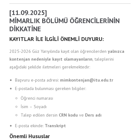
[11.09.2025]
MİMARLIK BÖLÜMÜ ÖĞRENCİLERİNİN
DİKKATİNE
KAYITLAR İLE İLGİLİ ÖNEMLİ DUYURU:
2025-2026 Güz Yarıyılında kayıt olan öğrencilerden
yalnızca
kontenjan nedeniyle kayıt olamayanların
, taleplerini
aşağıdaki şekilde iletmeleri gerekmektedir:
Başvuru e-posta adresi:
mimkontenjan@itu.edu.tr
E-postada bulunması gereken bilgiler:
Öğrenci numarası
İsim – Soyadı
Talep edilen dersin
CRN kodu
ve
Ders adı
E-posta ekinde:
Transkript
Önemli Hususlar