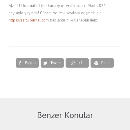
A|Z ITU Journal of the Faculty of Architecture Mart 2021
sayısıyla yayında! Güncel ve eski sayılara erişmek için
https://azitujournal.com
bağlantısını kullanabilirsiniz.
Paylas
Tweet
+1
Pin it




Benzer Konular