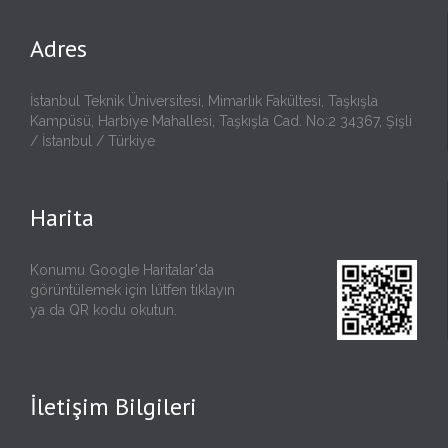
Adres
İstanbul Teknik Üniversitesi, Mimarlık Fakültesi, Taşkışla
Kampüsü, Harbiye Mahallesi, Taşkışla Cad. No:2 34367, Şişli
/ İstanbul / Türkiye
Harita
Konumu Google Haritalar'da
görüntülemek için lütfen
tıklayın
ya da QR kodu okutun.
İletişim Bilgileri