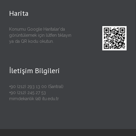
Harita
Konumu Google Haritalar'da
görüntülemek için lütfen
tıklayın
ya da QR kodu okutun.
İletişim Bilgileri
+90 (212) 293 13 00 (Santral)
+90 (212) 245 27 53
mimdekanlik (at) itu.edu.tr