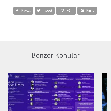
Paylas
Tweet
+1
Pin it




Benzer Konular