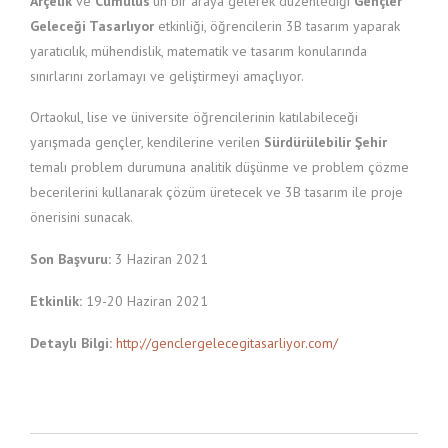
Arçelik
ve
Cumulus
’ün bir araya gelerek düzenlediği
Gençler
Geleceği Tasarlıyor
etkinliği, öğrencilerin 3B tasarım yaparak
yaratıcılık, mühendislik, matematik ve tasarım konularında
sınırlarını zorlamayı ve geliştirmeyi amaçlıyor.
Ortaokul, lise ve üniversite öğrencilerinin katılabileceği
yarışmada gençler, kendilerine verilen
Sürdürülebilir Şehir
temalı problem durumuna analitik düşünme ve problem çözme
becerilerini kullanarak çözüm üretecek ve 3B tasarım ile proje
önerisini sunacak.
Son Başvuru:
3 Haziran 2021
Etkinlik:
19-20 Haziran 2021
Detaylı Bilgi:
http://genclergelecegitasarliyor.com/