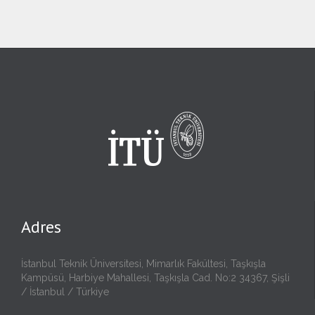
Adres
İstanbul Teknik Üniversitesi, Mimarlık Fakültesi, Taşkışla
Kampüsü, Harbiye Mahallesi, Taşkışla Cad. No:2 34367, Şişli
/ İstanbul / Türkiye