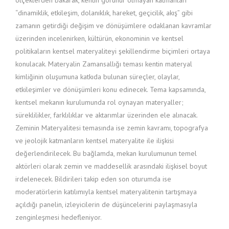
ölçeklerden bakarak, kentin görünür olmayan katmanları
“dinamiklik, etkileşim, dolanıklık, hareket, geçicilik, akış” gibi
zamanın getirdiği değişim ve dönüşümlere odaklanan kavramlar
üzerinden incelenirken, kültürün, ekonominin ve kentsel
politikaların kentsel materyaliteyi şekillendirme biçimleri ortaya
konulacak. Materyalin Zamansallığı teması kentin materyal
kimliğinin oluşumuna katkıda bulunan süreçler, olaylar,
etkileşimler ve dönüşümleri konu edinecek. Tema kapsamında,
kentsel mekanın kurulumunda rol oynayan materyaller;
süreklilikler, farklılıklar ve aktarımlar üzerinden ele alınacak.
Zeminin Materyalitesi temasında ise zemin kavramı, topografya
ve jeolojik katmanların kentsel materyalite ile ilişkisi
değerlendirilecek. Bu bağlamda, mekan kurulumunun temel
aktörleri olarak zemin ve maddesellik arasındaki ilişkisel boyut
irdelenecek. Bildirileri takip eden son oturumda ise
moderatörlerin katılımıyla kentsel materyalitenin tartışmaya
açıldığı panelin, izleyicilerin de düşüncelerini paylaşmasıyla
zenginleşmesi hedefleniyor.