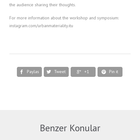
the audience sharing their thoughts.
For more information about the workshop and symposium:
instagram.com/urbanmateriality.itu
Paylas
Tweet
+1
Pin it




Benzer Konular