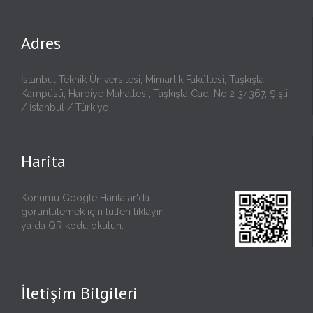
Adres
İstanbul Teknik Üniversitesi, Mimarlık Fakültesi, Taşkışla
Kampüsü, Harbiye Mahallesi, Taşkışla Cad. No:2 34367, Şişli
/ İstanbul / Türkiye
Harita
Konumu Google Haritalar'da
görüntülemek için lütfen
tıklayın
ya da QR kodu okutun.
İletişim Bilgileri