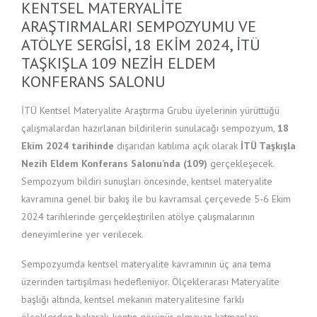
KENTSEL MATERYALITE
ARAŞTIRMALARI SEMPOZYUMU VE
ATÖLYE SERGISI, 18 EKIM 2024, İTÜ
TAŞKIŞLA 109 NEZIH ELDEM
KONFERANS SALONU
İTÜ Kentsel Materyalite Araştırma Grubu üyelerinin yürüttüğü
çalışmalardan hazırlanan bildirilerin sunulacağı sempozyum,
18
Ekim 2024 tarihinde
dışarıdan katılıma açık olarak
İTÜ Taşkışla
Nezih Eldem Konferans Salonu’nda (109)
gerçekleşecek.
Sempozyum bildiri sunuşları öncesinde, kentsel materyalite
kavramına genel bir bakış ile bu kavramsal çerçevede 5-6 Ekim
2024 tarihlerinde gerçekleştirilen atölye çalışmalarının
deneyimlerine yer verilecek.
Sempozyumda kentsel materyalite kavramının üç ana tema
üzerinden tartışılması hedefleniyor. Ölçeklerarası Materyalite
başlığı altında, kentsel mekanın materyalitesine farklı