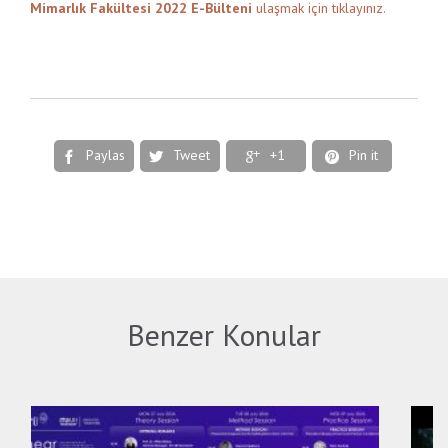
Mimarlık Fakültesi 2022 E-Bülteni
ulaşmak için tıklayınız.
Paylas
Tweet
+1
Pin it




Benzer Konular