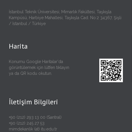
İstanbul Teknik Üniversitesi, Mimarlık Fakültesi, Taşkışla
Kampüsü, Harbiye Mahallesi, Taşkışla Cad. No:2 34367, Şişli
/ İstanbul / Türkiye
Harita
Konumu Google Haritalar'da
görüntülemek için lütfen
tıklayın
ya da QR kodu okutun.
İletişim Bilgileri
+90 (212) 293 13 00 (Santral)
+90 (212) 245 27 53
mimdekanlik (at) itu.edu.tr